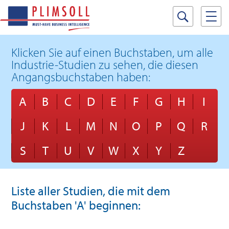
Klicken Sie auf einen Buchstaben, um alle
Industrie-Studien zu sehen, die diesen
Angangsbuchstaben haben:
A
B
C
D
E
F
G
H
I
J
K
L
M
N
O
P
Q
R
S
T
U
V
W
X
Y
Z
Liste aller Studien, die mit dem
Buchstaben 'A' beginnen: