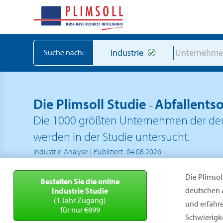
Industrie
Unternehm
Suche nach:
Die Plimsoll Studie
Abfallents
–
Die 1000 größten Unternehmen der deu
werden in der Studie untersucht.
Industrie Analyse | Publiziert: 04.08.2026
Die Plimsol
Bestellen Sie die online
deutschen 
Industrie Studie
(1 Jahr Zugang)
und erfahr
für nur €899
Schwierigke