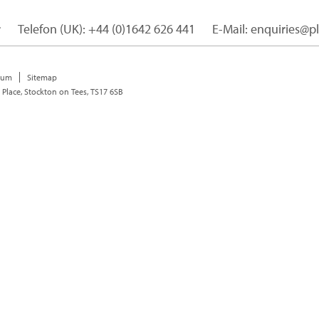
r
Telefon (UK): +44 (0)1642 626 441
E-Mail: enquiries@p
sum
Sitemap
 Place, Stockton on Tees, TS17 6SB