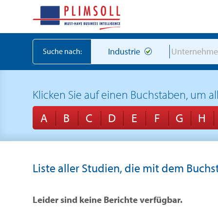
Industrie
Unternehm
Suche nach:
Klicken Sie auf einen Buchstaben, um a
A
B
C
D
E
F
G
H
Liste aller Studien, die mit dem Buch
Leider sind keine Berichte verfügbar.