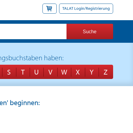
TALAT Login/Registrierung
gangsbuchstaben haben:
S
T
U
V
W
X
Y
Z
ten' beginnen: