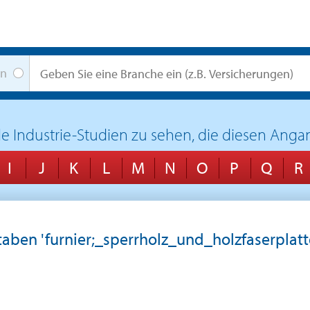
en
lle Industrie-Studien zu sehen, die diesen An
I
J
K
L
M
N
O
P
Q
R
staben 'furnier;_sperrholz_und_holzfaserplat