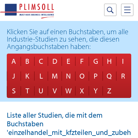
Klicken Sie auf einen Buchstaben, um alle
Industrie-Studien zu sehen, die diesen
Angangsbuchstaben haben:
A
B
C
D
E
F
G
H
I
J
K
L
M
N
O
P
Q
R
S
T
U
V
W
X
Y
Z
Liste aller Studien, die mit dem
Buchstaben
'einzelhandel_mit_kfzteilen_und_zubehör