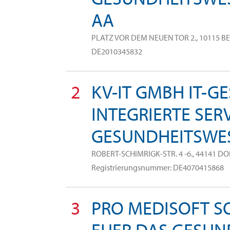
AA
PLATZ VOR DEM NEUEN TOR 2., 10115 BERL
DE2010345832
2
KV-IT GMBH IT-G
INTEGRIERTE SER
GESUNDHEITSWE
ROBERT-SCHIMRIGK-STR. 4 -6., 44141 DO
Registrierungsnummer: DE4070415868
3
PRO MEDISOFT S
FUER DAS GESUN