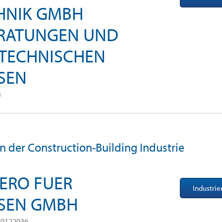
HNIK GMBH
ERATUNGEN UND
 TECHNISCHEN
SEN
3
in der Construction-Building Industrie
UERO FUER
Industri
SEN GMBH
50122036