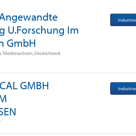
r Angewandte
Industri
ng U.Forschung Im
en GmbH
 Niedersachsen, Deutschland.
CAL GMBH
Industri
IM
SEN
7