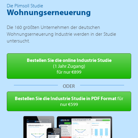
Die Plimsoll Studie
Wohnungserneuerung
Die 160 größten Unternehmen der deutschen
Wohnungserneuerung Industrie werden in der Studie
untersucht.
Bestellen Sie die online
Industrie Studie
(1 Jahr Zugang)
für nur €899
ODER
Bestellen Sie die Industrie
Studie in PDF Format
für
nur €599