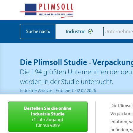
Industrie
Unternehm
Suche nach:
Die Plimsoll Studie
Verpackung
–
Die 194 größten Unternehmen der deut
werden in der Studie untersucht.
Industrie Analyse | Publiziert: 02.07.2026
Die Plimsol
Bestellen Sie die online
Verpackung
Industrie Studie
(1 Jahr Zugang)
erfahren, 
für nur €899
befinden, w