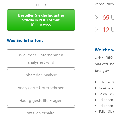
verdeutlicht
ODER
Bestellen Sie die Industrie
69
U
Studie in PDF Format
für nur €599
12
U
Was Sie Erhalten:
Welche w
Wie jedes Unternehmen
Die Plimsol
analysiert wird
Markt zu b
Analyse:
Inhalt der Analyse
Erfahren 
Analysierte Unternehmen
Selektiere
Seien Sie 
Häufig gestellte Fragen
Erkennen S
Erkennen 
Teilen Sie
Was ich erhalte