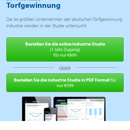
Torfgewinnung
Die 34 größten Unternehmen der deutschen Torfgewinnung
Industrie werden in der Studie untersucht.
Bestellen Sie die online
Industrie Studie
(1 Jahr Zugang)
für nur €899
ODER
Bestellen Sie die Industrie
Studie in PDF Format
für
nur €599