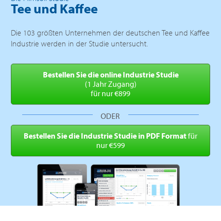
Tee und Kaffee
Die 103 größten Unternehmen der deutschen Tee und Kaffee
Industrie werden in der Studie untersucht.
Bestellen Sie die online
Industrie Studie
(1 Jahr Zugang)
für nur €899
ODER
Bestellen Sie die Industrie
Studie in PDF Format
für
nur €599