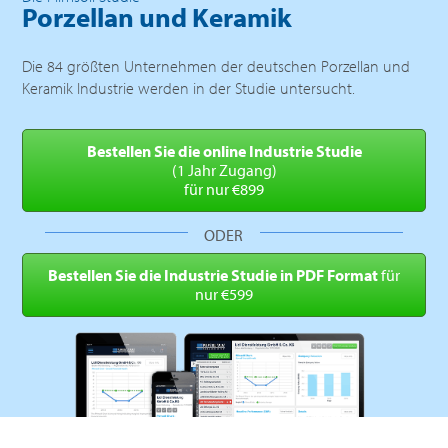
Porzellan und Keramik
Die 84 größten Unternehmen der deutschen Porzellan und
Keramik Industrie werden in der Studie untersucht.
Bestellen Sie die online
Industrie Studie
(1 Jahr Zugang)
für nur €899
ODER
Bestellen Sie die Industrie
Studie in PDF Format
für
nur €599