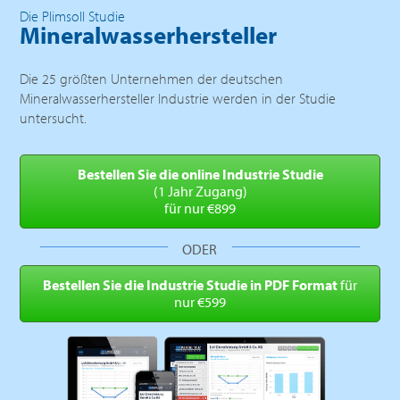
Die Plimsoll Studie
Mineralwasserhersteller
Die 25 größten Unternehmen der deutschen
Mineralwasserhersteller Industrie werden in der Studie
untersucht.
Bestellen Sie die online
Industrie Studie
(1 Jahr Zugang)
für nur €899
ODER
Bestellen Sie die Industrie
Studie in PDF Format
für
nur €599