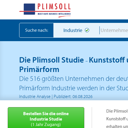
Industrie
Unternehm
Suche nach:
Die Plimsoll Studie
Kunststoff
–
Primärform
Die 516 größten Unternehmen der deut
Primärform Industrie werden in der Stud
Industrie Analyse | Publiziert: 06.08.2026
Die Plimsol
Bestellen Sie die online
Kunststoff
Industrie Studie
(1 Jahr Zugang)
erhalten un