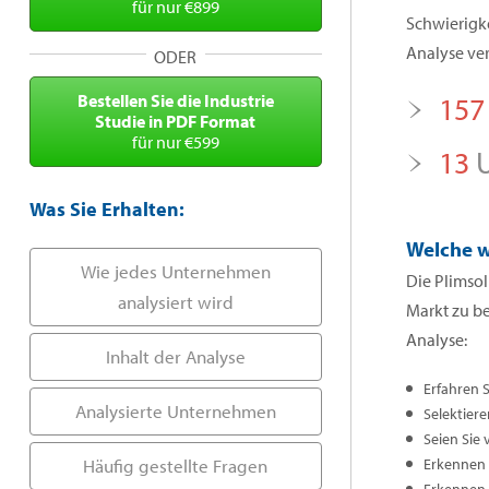
für nur €899
Schwierigke
Analyse ver
ODER
Bestellen Sie die Industrie
157
Studie in PDF Format
für nur €599
13
U
Was Sie Erhalten:
Welche w
Wie jedes Unternehmen
Die Plimsol
analysiert wird
Markt zu b
Analyse:
Inhalt der Analyse
Erfahren 
Analysierte Unternehmen
Selektiere
Seien Sie 
Häufig gestellte Fragen
Erkennen S