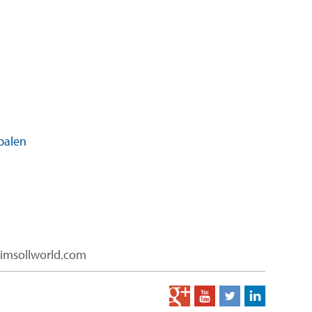
balen
limsollworld.com