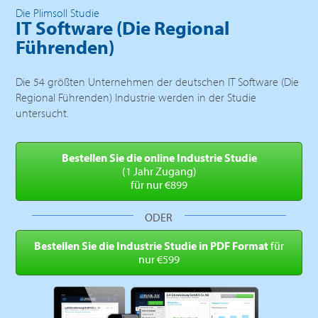
Die Plimsoll Studie
IT Software (Die Regional
Führenden)
Die 54 größten Unternehmen der deutschen IT Software (Die
Regional Führenden) Industrie werden in der Studie
untersucht.
Bestellen Sie die online
Industrie Studie
(1 Jahr Zugang)
für nur €899
ODER
Bestellen Sie die Industrie
Studie in PDF Format
für
nur €599