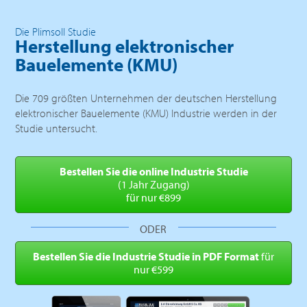
Die Plimsoll Studie
Herstellung elektronischer
Bauelemente (KMU)
Die 709 größten Unternehmen der deutschen Herstellung
elektronischer Bauelemente (KMU) Industrie werden in der
Studie untersucht.
Bestellen Sie die online
Industrie Studie
(1 Jahr Zugang)
für nur €899
ODER
Bestellen Sie die Industrie
Studie in PDF Format
für
nur €599