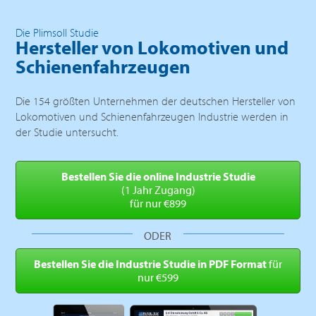
Die Plimsoll Studie
Hersteller von Lokomotiven und
Schienenfahrzeugen
Die 154 größten Unternehmen der deutschen Hersteller von
Lokomotiven und Schienenfahrzeugen Industrie werden in
der Studie untersucht.
Bestellen Sie die online
Industrie Studie
(1 Jahr Zugang)
für nur €899
ODER
Bestellen Sie die Industrie
Studie in PDF Format
für
nur €599