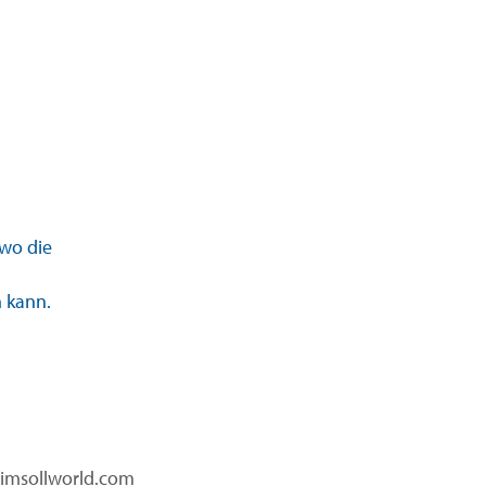
 wo die
 kann.
limsollworld.com