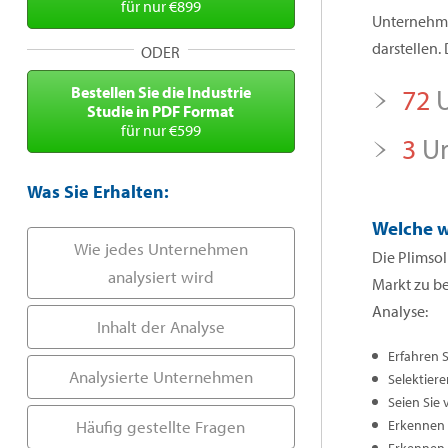
für nur €899
Unternehmen
darstellen. 
ODER
Bestellen Sie die Industrie
72
U
Studie in PDF Format
für nur €599
3
Un
Was Sie Erhalten:
Welche w
Wie jedes Unternehmen
Die Plimsol
analysiert wird
Markt zu b
Analyse:
Inhalt der Analyse
Erfahren 
Analysierte Unternehmen
Selektiere
Seien Sie 
Häufig gestellte Fragen
Erkennen S