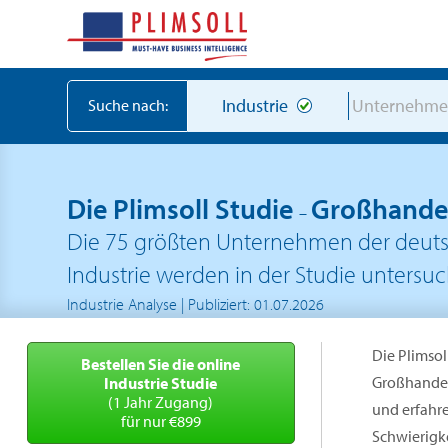
Industrie
Unternehm
Suche nach:
Die Plimsoll Studie
Großhande
–
Die 75 größten Unternehmen der deut
Industrie werden in der Studie untersuc
Industrie Analyse | Publiziert: 01.07.2026
Die Plimsol
Bestellen Sie die online
Großhandel
Industrie Studie
(1 Jahr Zugang)
und erfahr
für nur €899
Schwierigke