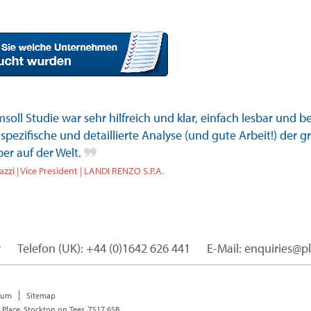
soll Studie war sehr hilfreich und klar, einfach lesbar und b
e spezifische und detaillierte Analyse (und gute Arbeit!) der 
er auf der Welt.
zzi | Vice President | LANDI RENZO S.P.A.
r
Telefon (UK): +44 (0)1642 626 441
E-Mail: enquiries@p
sum
Sitemap
 Place, Stockton on Tees, TS17 6SB