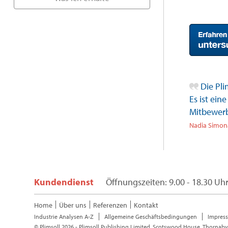
Die Plim
Es ist ein
Mitbewerb
Nadia Simona
Kundendienst
Öffnungszeiten: 9.00 - 18.30 Uh
Home
Über uns
Referenzen
Kontakt
Industrie Analysen A-Z
Allgemeine Geschäftsbedingungen
Impres
© Plimsoll 2026 - Plimsoll Publishing Limited, Scotswood House, Thornaby