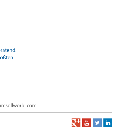
eratend.
größten
limsollworld.com