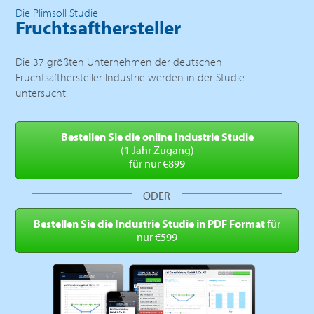
Die Plimsoll Studie
Fruchtsafthersteller
Die 37 größten Unternehmen der deutschen
Fruchtsafthersteller Industrie werden in der Studie
untersucht.
Bestellen Sie die online
Industrie Studie
(1 Jahr Zugang)
für nur €899
ODER
Bestellen Sie die Industrie
Studie in PDF Format
für
nur €599