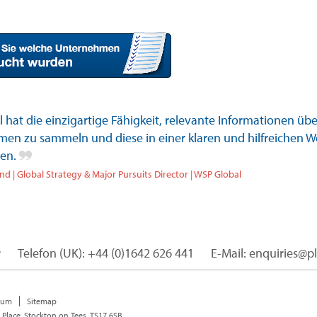
l hat die einzigartige Fähigkeit, relevante Informationen übe
en zu sammeln und diese in einer klaren und hilfreichen W
ren.
nd | Global Strategy & Major Pursuits Director | WSP Global
r
Telefon (UK): +44 (0)1642 626 441
E-Mail: enquiries@p
sum
Sitemap
 Place, Stockton on Tees, TS17 6SB