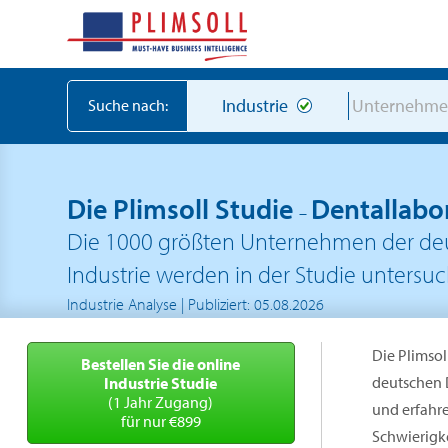
Industrie
Unternehm
Suche nach:
Die Plimsoll Studie
Dentallabo
–
Die 1000 größten Unternehmen der deu
Industrie werden in der Studie untersuc
Industrie Analyse | Publiziert: 05.08.2026
Die Plimsol
Bestellen Sie die online
deutschen 
Industrie Studie
(1 Jahr Zugang)
und erfahr
für nur €899
Schwierigke