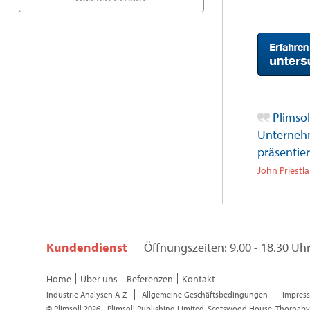
Plimsol
Unternehm
präsentie
John Priestla
Kundendienst
Öffnungszeiten: 9.00 - 18.30 Uh
Home
Über uns
Referenzen
Kontakt
Industrie Analysen A-Z
Allgemeine Geschäftsbedingungen
Impres
© Plimsoll 2026 - Plimsoll Publishing Limited, Scotswood House, Thornaby