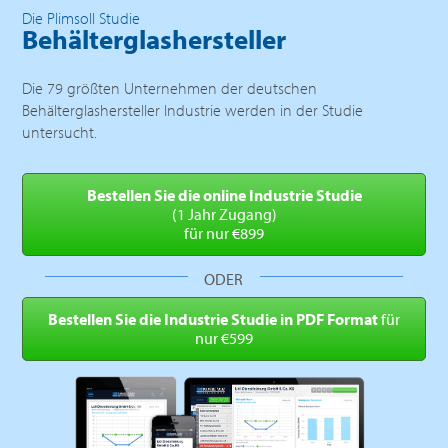
Die Plimsoll Studie
Behälterglashersteller
Die 79 größten Unternehmen der deutschen
Behälterglashersteller Industrie werden in der Studie
untersucht.
Bestellen Sie die online
Industrie Studie
(1 Jahr Zugang)
für nur €899
ODER
Bestellen Sie die Industrie
Studie in PDF Format
für
nur €599