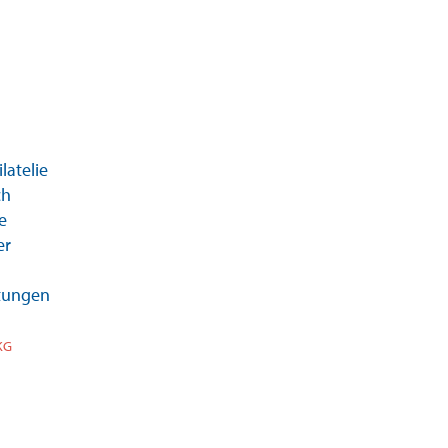
latelie
ch
e
er
itungen
KG