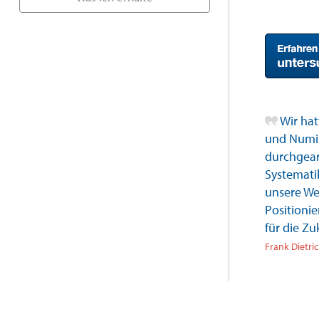
Wir hat
und Numis
durchgear
Systematik
unsere We
Positioni
für die Zu
Frank Dietri