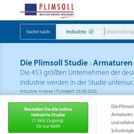
Industrie
Unternehm
Suche nach:
Die Plimsoll Studie
Armaturen 
–
Die 453 größten Unternehmen der deut
Industrie werden in der Studie untersuc
Industrie Analyse | Publiziert: 03.08.2026
Die Plimsol
Bestellen Sie die online
Armaturen 
Industrie Studie
(1 Jahr Zugang)
und erfahr
für nur €899
Schwierigke