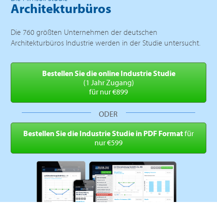
Architekturbüros
Die 760 größten Unternehmen der deutschen
Architekturbüros Industrie werden in der Studie untersucht.
Bestellen Sie die online
Industrie Studie
(1 Jahr Zugang)
für nur €899
ODER
Bestellen Sie die Industrie
Studie in PDF Format
für
nur €599