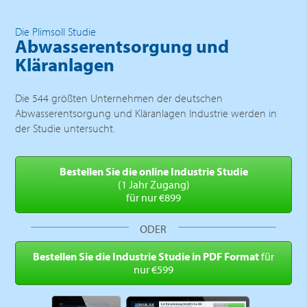
Die Plimsoll Studie
Abwasserentsorgung und
Kläranlagen
Die 544 größten Unternehmen der deutschen
Abwasserentsorgung und Kläranlagen Industrie werden in
der Studie untersucht.
Bestellen Sie die online
Industrie Studie
(1 Jahr Zugang)
für nur €899
ODER
Bestellen Sie die Industrie
Studie in PDF Format
für
nur €599