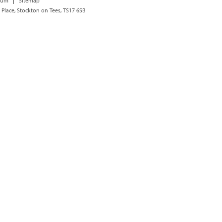
sum
Sitemap
 Place, Stockton on Tees, TS17 6SB