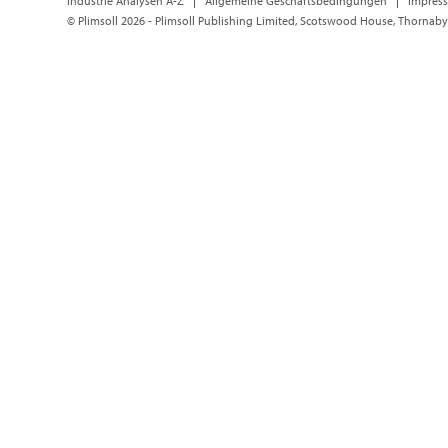
Industrie Analysen A-Z
Allgemeine Geschäftsbedingungen
Impres
© Plimsoll 2026 - Plimsoll Publishing Limited, Scotswood House, Thornaby