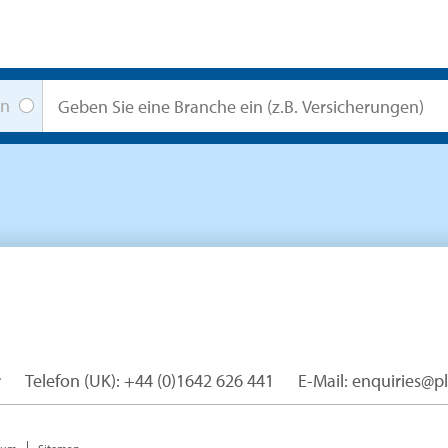
en
r
Telefon (UK): +44 (0)1642 626 441
E-Mail: enquiries@p